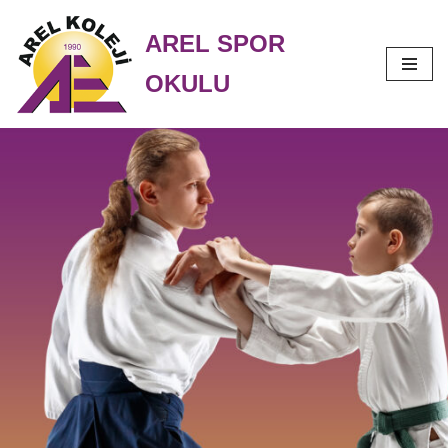
AREL SPOR
İçeriğe
OKULU
geç